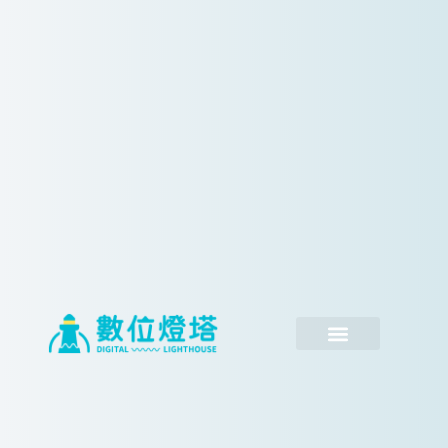
跳
至
主
要
內
容