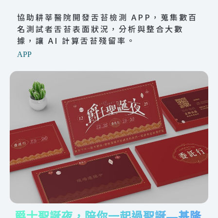
協助耕莘醫院開發舌苔檢測 APP，蒐集數百
名測試者舌苔表面狀況，分析與整合大數
據，讓 AI 計算舌苔殘留率。
APP
爵士聖誕夜，陪你一起過聖誕—基隆