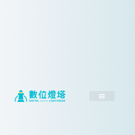
跳
至
主
要
內
容