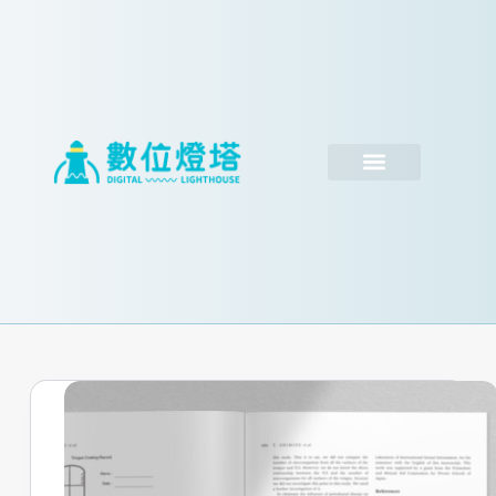
跳
至
主
要
內
容