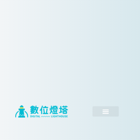
跳
至
主
要
內
容