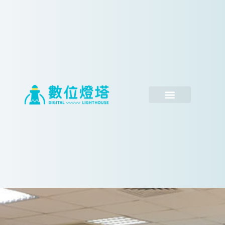
跳
至
主
要
內
容