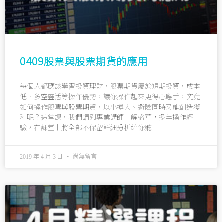
0409股票與股票期貨的應用
每個人都應該學習投資理財，股票期貨屬於短期投資，成本
低、多空靈活等操作優勢，讓你操作起來更得心應手，究竟
如何操作股票與股票期貨，以小搏大、避險同時又能創造獲
利呢？這堂課，我們請到專業講師－解盛華，多年操作經
驗，在課堂上將全部不保留詳細分析給你聽
2019 年 4 月 3 日
尚無留言