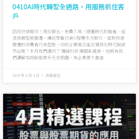
0410AI時代轉型全通路，用服務抓住客
戶
四月好課報到！現在報名，免費入場！隨著時代的推進、經
濟發展型態變遷，傳統零售已被AI智慧多方取代，面對快速
變遷的消費者行為型態，你的企業是否能在資訊化時代脫穎
而出呢？本月我們請到了 精誠科技 陳國彰處長，他將為我
們講解如何創造更多元生態圈，為企業更大產值
2019 年 4 月 3 日
尚無留言