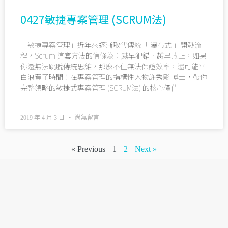
0427敏捷專案管理 (SCRUM法)
「敏捷專案管理」近年來逐漸取代傳統「 瀑布式 」開發流
程，Scrum 這套方法的信條為：越早犯錯、越早改正，如果
你還無法跳脫傳統思維，那麼不但無法保證效率，還可能平
白浪費了時間！在專案管理的指標性人物許秀影 博士，帶你
完整領略的敏捷式專案管理 (SCRUM法) 的核心價值
2019 年 4 月 3 日
尚無留言
« Previous
1
2
Next »