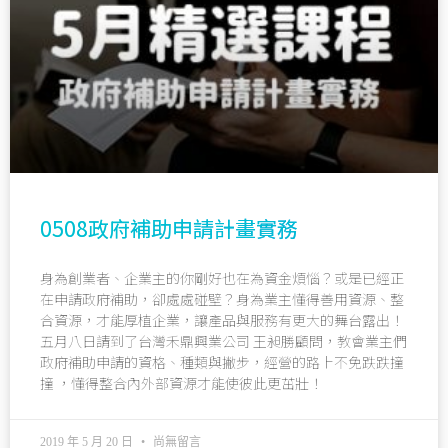
0508政府補助申請計畫實務
身為創業者、企業主的你剛好也在為資金煩惱？或是已經正
在申請政府補助，卻處處碰壁？身為業主懂得善用資源、整
合資源，才能厚植企業，讓產品與服務有更大的舞台露出！
五月八日請到了台灣禾鼎興業公司 王昶勝顧問，教會業主們
政府補助申請的資格、種類與撇步，經營的路上不免跌跌撞
撞 ，懂得整合內外部資源才能使彼此更茁壯！
2019 年 5 月 20 日
尚無留言