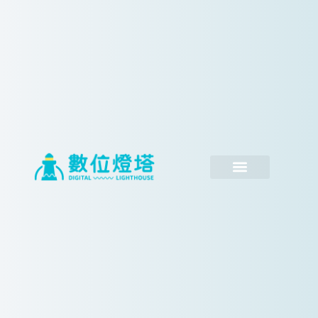
跳
至
主
要
內
容