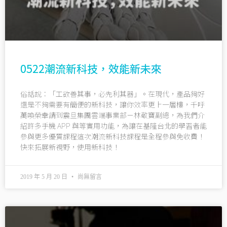
0522潮流新科技，效能新未來
俗話說：「工欲善其事，必先利其器」。在現代，產品夠好
還是不夠需要有簡便的新科技，讓你效率更上一層樓，千呼
萬喚榮幸請到震旦集團雲端事業部－林敬寶副總，為我們介
紹許多手機 APP 與等實用功能，為讓在基隆台北的學習者能
參與更多優質課程這次潮流新科技課程是全程參與免收費！
快來拓展新視野，使用新科技！
2019 年 5 月 20 日
尚無留言