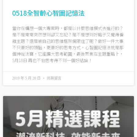
0518全智齡心智圖記憶法
當你在構想一個大專案時，都是以什麼思維模式去進行的？
是不是常常突然想到卻又忘記？是不是想到好點子又覺得偏
離主題？還是被自己的思維框架侷限住了呢？做好一件大事
不只要好的頭腦，更要好的思考方式，心智圖記憶法就是那
個神祕法寶，它能擴大思考範圍，最後聚焦在主題重點上，
5月18日 再也不怕思考得不到一個好結論！
2019 年 5 月 20 日
尚無留言