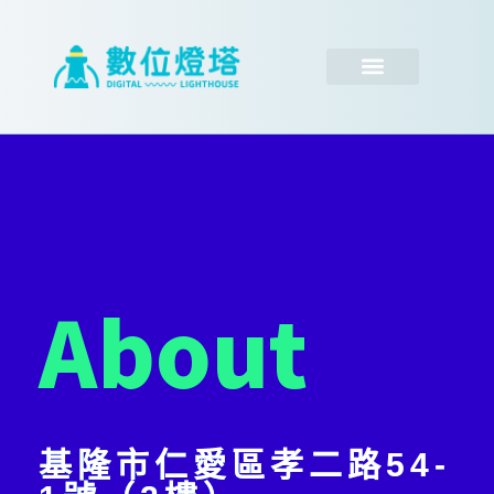
跳
至
主
要
內
容
About
基隆市仁愛區孝二路54-