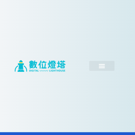
跳
至
主
要
內
容