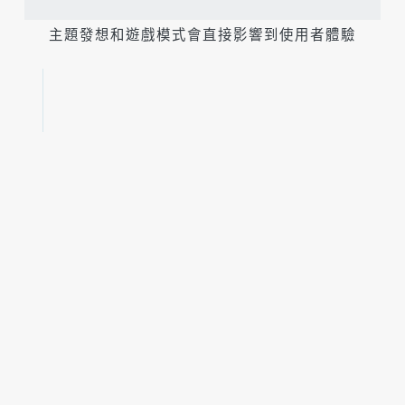
主題發想和遊戲模式會直接影響到使用者體驗
方向確定為「
上班族的小煩惱
」後，遊戲
模式也呼之欲出，最終採用文字問答+故事
情境兩種方式，讓遊玩者的日常生活和遊
戲本身連結，由 PM 蒐集大家感興趣的話
題，設計編修成正反兩面差異較大的答
案，並讓選擇時有獨一無二的動畫效果，
此作法不但增加測驗的
唯一性體驗
，也大