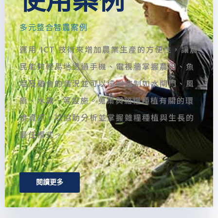
多元整合智農案例
運用 ICT 技術來增加農業生產的方便性，讓農
民能夠輕易地透過手機、電視牆掌握農田、魚
塭及雞舍的情況並可以遠端控制如水閘門、風
扇、水霧…等設施。蒐集與雜糧種植有關的環
境資訊，以協助分析並掌握雜糧種植與生長的
最佳模式。
閱讀更多