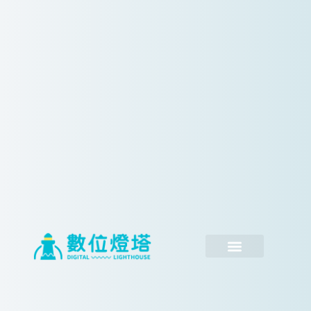
跳
至
主
要
內
容