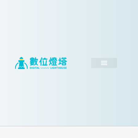
跳
至
主
要
內
容