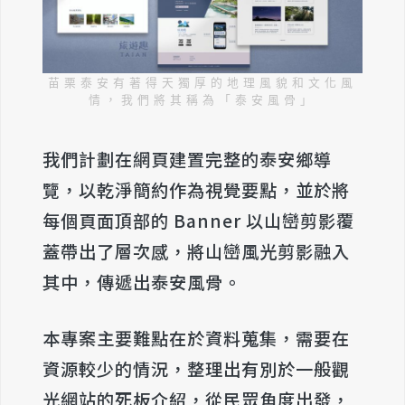
苗栗泰安有著得天獨厚的地理風貌和文化風
情，我們將其稱為「泰安風骨」
我們計劃在網頁建置完整的泰安鄉導
覽，以乾淨簡約作為視覺要點，並於將
每個頁面頂部的 Banner 以山巒剪影覆
蓋帶出了層次感，將山巒風光剪影融入
其中，傳遞出泰安風骨。
本專案主要難點在於資料蒐集，需要在
資源較少的情況，整理出有別於一般觀
光網站的死板介紹，從民眾角度出發，