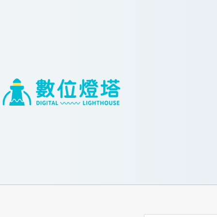
跳
至
主
要
內
容