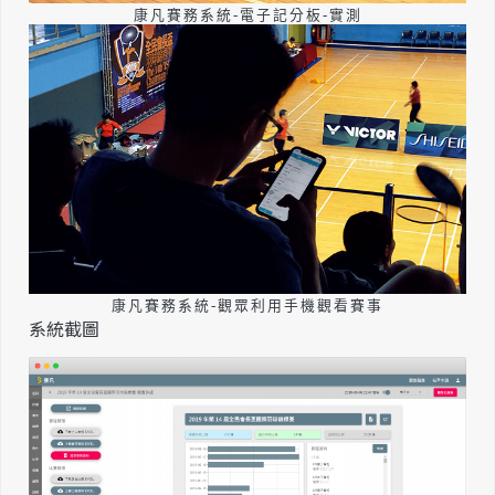
康凡賽務系統-電子記分板-實測
康凡賽務系統-觀眾利用手機觀看賽事
系統截圖