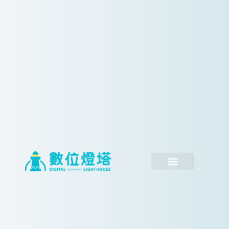
跳
至
主
要
內
容