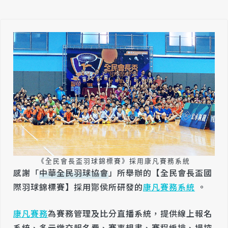
《全民會長盃羽球錦標賽》採用康凡賽務系統
感謝「
中華全民羽球協會
」所舉辦的【全民會長盃國
際羽球錦標賽】採用酇侯所研發的
康凡賽務系統
。
康凡賽務
為賽務管理及比分直播系統，提供線上報名
系統、多元繳交報名費、賽事規畫、賽程編排、場控