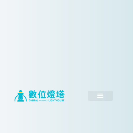
跳
至
主
要
內
容