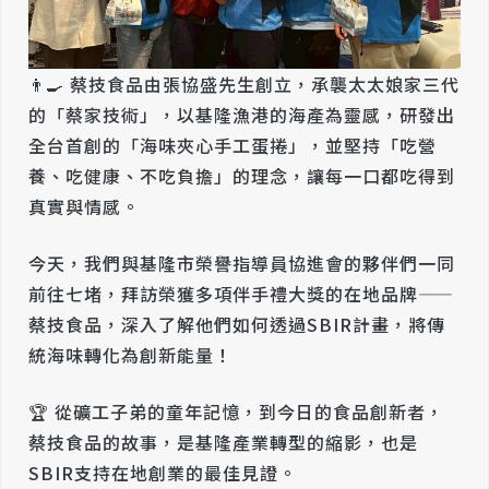
👨‍🍳 蔡技食品由張協盛先生創立，承襲太太娘家三代
的「蔡家技術」，以基隆漁港的海產為靈感，研發出
全台首創的「海味夾心手工蛋捲」，並堅持「吃營
養、吃健康、不吃負擔」的理念，讓每一口都吃得到
真實與情感。
今天，我們與基隆市榮譽指導員協進會的夥伴們一同
前往七堵，拜訪榮獲多項伴手禮大獎的在地品牌——
蔡技食品，深入了解他們如何透過SBIR計畫，將傳
統海味轉化為創新能量！
🏆 從礦工子弟的童年記憶，到今日的食品創新者，
蔡技食品的故事，是基隆產業轉型的縮影，也是
SBIR支持在地創業的最佳見證。