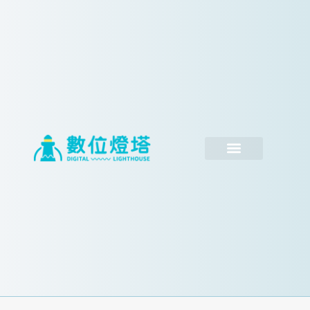
跳
至
主
要
內
容