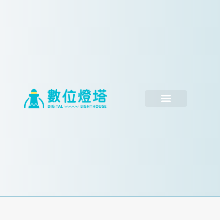
跳
至
主
要
內
容